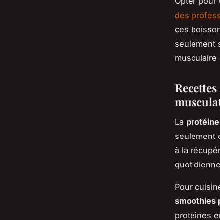
Opter pour 
des profess
ces boisson
seulement s
musculaire 
Recettes
muscula
La
protéin
seulement e
à la récupér
quotidienne 
Pour cuisi
smoothies 
protéines e