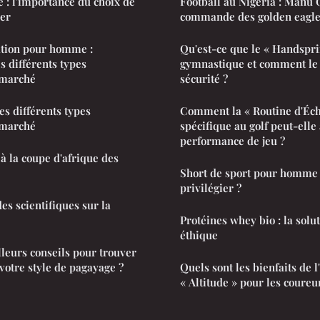
e : l'importance du choix de
Football au Nigeria : Manu 
ser
commande des golden eagle
ation pour homme :
Qu'est-ce que le « Handspri
s différents types
gymnastique et comment le r
 marché
sécurité ?
es différents types
Comment la « Routine d'Éc
 marché
spécifique au golf peut-elle
performance de jeu ?
à la coupe d'afrique des
Short de sport pour homme :
privilégier ?
es scientifiques sur la
Protéines whey bio : la solut
éthique
lleurs conseils pour trouver
votre style de pagayage ?
Quels sont les bienfaits de 
« Altitude » pour les coure