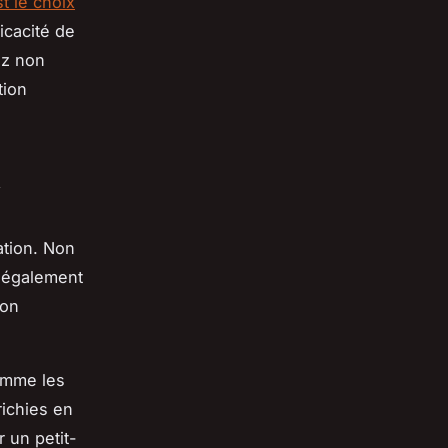
t le choix
ficacité de
ez non
tion
a
ation. Non
e également
ion
omme les
ichies en
 un petit-