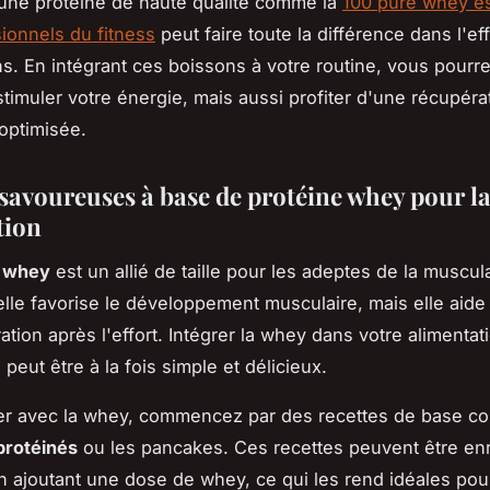
une protéine de haute qualité comme la
100 pure whey es
ionnels du fitness
peut faire toute la différence dans l'ef
s. En intégrant ces boissons à votre routine, vous pourr
timuler votre énergie, mais aussi profiter d'une récupéra
optimisée.
 savoureuses à base de protéine whey pour l
tion
e whey
est un allié de taille pour les adeptes de la muscul
lle favorise le développement musculaire, mais elle aid
ation après l'effort. Intégrer la whey dans votre alimentat
peut être à la fois simple et délicieux.
ner avec la whey, commencez par des recettes de base c
protéinés
ou les pancakes. Ces recettes peuvent être enr
n ajoutant une dose de whey, ce qui les rend idéales pour