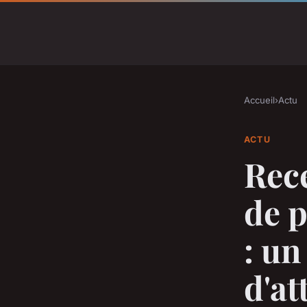
Accueil
›
Actu
ACTU
Rece
de 
: u
d'at