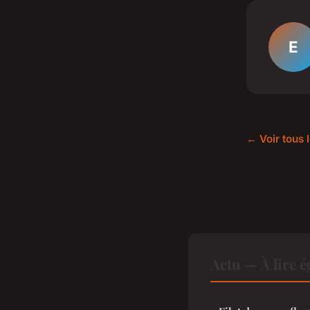
E
← Voir tous l
Actu — À lire 