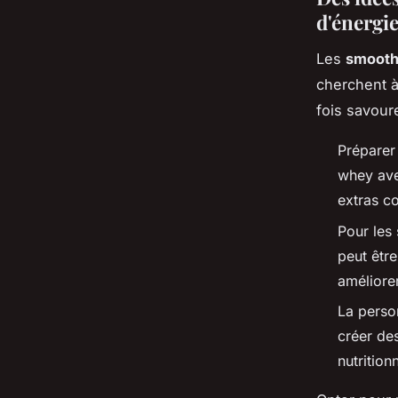
d'énergi
Les
smooth
cherchent à
fois savour
Préparer 
whey avec
extras c
Pour les 
peut êtr
améliorer
La person
créer de
nutrition