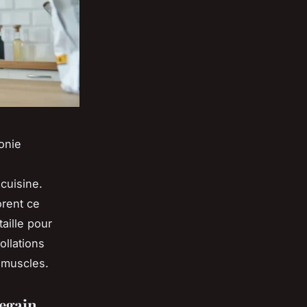
onie
cuisine.
orent ce
aille pour
ollations
s muscles.
regain