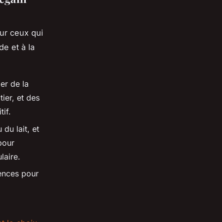
ur ceux qui
e et à la
er de la
tier, et des
if.
du lait, et
pour
laire.
rences pour