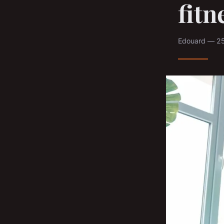
fitn
Edouard — 25