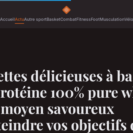
Accueil
Actu
Autre sport
Basket
Combat
Fitness
Foot
Musculation
Vél
ttes délicieuses à b
protéine 100% pure 
n moyen savoureux
teindre vos objectifs