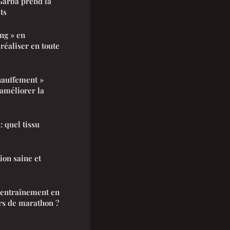
Garba prend la
ts
ng » en
éaliser en toute
hauffement »
 améliorer la
 quel tissu
ion saine et
l'entraînement en
urs de marathon ?