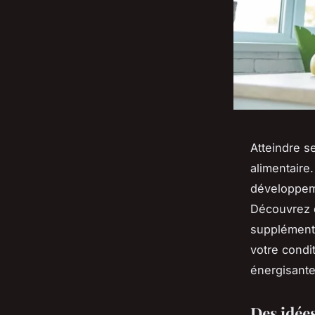
Atteindre s
alimentaire
développeme
Découvrez d
supplément n
votre condi
énergisante
Des idée