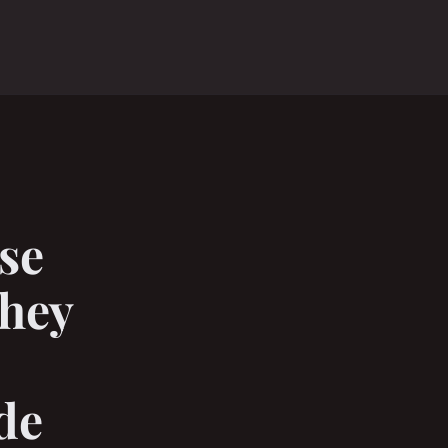
o
ase
whey
 de