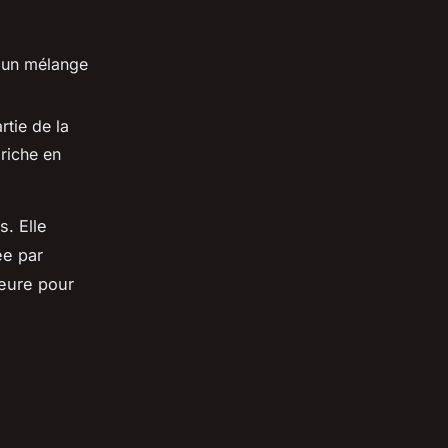
r un mélange
tie de la
 riche en
s. Elle
ée par
ieure pour